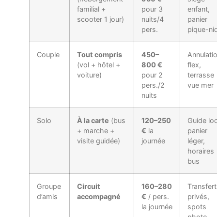
familial +
pour 3
enfant,
scooter 1 jour)
nuits/4
panier
pers.
pique-ni
Couple
Tout compris
450–
Annulati
(vol + hôtel +
800 €
flex,
voiture)
pour 2
terrasse
pers./2
vue mer
nuits
Solo
À la carte
(bus
120–250
Guide loc
+ marche +
€
la
panier
visite guidée)
journée
léger,
horaires
bus
Groupe
Circuit
160–280
Transfer
d’amis
accompagné
€
/ pers.
privés,
la journée
spots
photo,