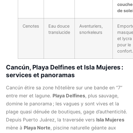
couche
de solei
Cenotes
Eau douce
Aventuriers,
Emport
translucide
snorkeleurs
masqu
et lycra
pour le
confort.
Cancún, Playa Delfines et Isla Mujeres :
services et panoramas
Cancún étire sa zone hôtelière sur une bande en “7”
entre mer et lagune.
Playa Delfines
, plus sauvage,
domine le panorama ; les vagues y sont vives et la
plage quasi dénuée de boutiques, gage d’authenticité.
Depuis Puerto Juárez, la traversée vers
Isla Mujeres
mène à
Playa Norte
, piscine naturelle géante aux