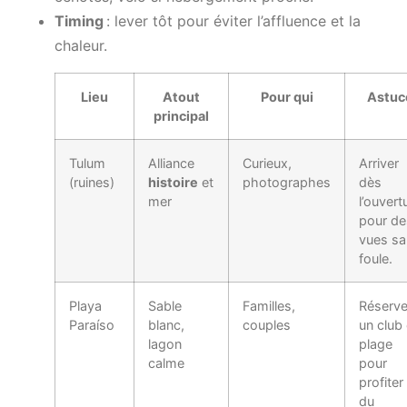
Timing
: lever tôt pour éviter l’affluence et la
chaleur.
Lieu
Atout
Pour qui
Astuc
principal
Tulum
Alliance
Curieux,
Arriver
(ruines)
histoire
et
photographes
dès
mer
l’ouvert
pour de
vues sa
foule.
Playa
Sable
Familles,
Réserve
Paraíso
blanc,
couples
un club
lagon
plage
calme
pour
profiter
du