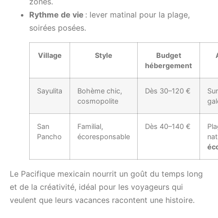
zones.
Rythme de vie
: lever matinal pour la plage,
soirées posées.
Village
Style
Budget
hébergement
Sayulita
Bohème chic,
Dès 30–120 €
Sur
cosmopolite
gal
San
Familial,
Dès 40–140 €
Pla
Pancho
écoresponsable
nat
éc
Le Pacifique mexicain nourrit un goût du temps long
et de la créativité, idéal pour les voyageurs qui
veulent que leurs vacances racontent une histoire.