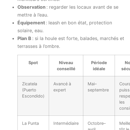
Observation
: regarder les locaux avant de se
mettre à l’eau.
Équipement
: leash en bon état, protection
solaire, eau.
Plan B
: si la houle est forte, balades, marchés et
terrasses à l’ombre.
Spot
Niveau
Période
No
conseillé
idéale
sécu
Zicatela
Avancé à
Mai–
Cour
(Puerto
expert
septembre
puiss
Escondido)
respe
les
consi
La Punta
Intermédiaire
Octobre–
Meill
avril
tôt le