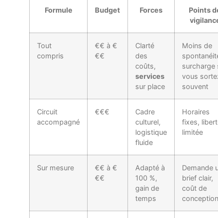
Formule
Budget
Forces
Points d
vigilanc
Tout
€€ à €
Clarté
Moins de
compris
€€
des
spontanéit
coûts,
surcharge 
services
vous sorte
sur place
souvent
Circuit
€€€
Cadre
Horaires
accompagné
culturel,
fixes, liber
logistique
limitée
fluide
Sur mesure
€€ à €
Adapté à
Demande 
€€
100 %,
brief clair,
gain de
coût de
temps
conceptio