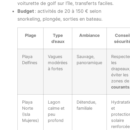
voiturette de golf sur l’île, transferts faciles.
Budget
: activités de 20 à 150 € selon
snorkeling, plongée, sorties en bateau.
Plage
Type
Ambiance
Consei
d’eaux
sécurit
Playa
Vagues
Sauvage,
Respecte
Delfines
modérées
panoramique
les
à fortes
drapeaux
éviter les
zones de
courants
Playa
Lagon
Détendue,
Hydratati
Norte
calme et
familiale
et
(Isla
peu
protectio
Mujeres)
profond
solaire
renforcée