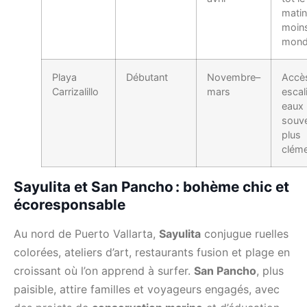
matin
moin
mond
Playa
Débutant
Novembre–
Accè
Carrizalillo
mars
escali
eaux
souv
plus
cléme
Sayulita et San Pancho : bohème chic et
écoresponsable
Au nord de Puerto Vallarta,
Sayulita
conjugue ruelles
colorées, ateliers d’art, restaurants fusion et plage en
croissant où l’on apprend à surfer.
San Pancho
, plus
paisible, attire familles et voyageurs engagés, avec