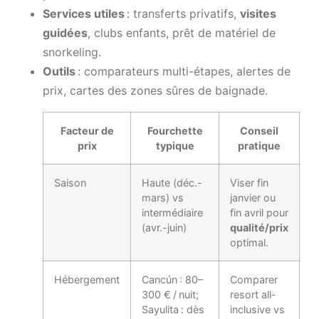
Services utiles
: transferts privatifs,
visites
guidées
, clubs enfants, prêt de matériel de
snorkeling.
Outils
: comparateurs multi-étapes, alertes de
prix, cartes des zones sûres de baignade.
Facteur de
Fourchette
Conseil
prix
typique
pratique
Saison
Haute (déc.-
Viser fin
mars) vs
janvier ou
intermédiaire
fin avril pour
(avr.-juin)
qualité/prix
optimal.
Hébergement
Cancún : 80–
Comparer
300 € / nuit;
resort all-
Sayulita : dès
inclusive vs